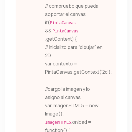
// compruebo que pueda
soportar el canvas
if(
PintaCanvas
&&
PintaCanvas
.getContext) {
// inicializo para “dibujar” en
2D
var contexto =
PintaCanvas.getContext(‘2d’);
//cargo la imagen y lo
asigno al canvas
var ImagenHTML5 = new
Image();
.onload =
ImagenHTML5
function() {