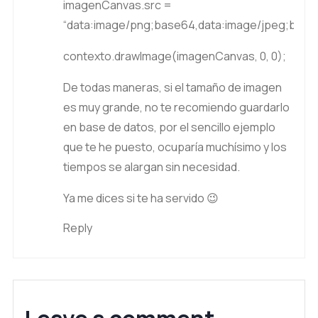
imagenCanvas.src = “data:image/png;base64,data:image/jpeg;base64,/9j/4AAQSkZJRgABAgAAAQABAAD/7QCEUGhvdG9zaG9wIDMuMAA4QklNBAQAAAAAAGccAigAYkZCTUQwMTAwMGFhYjAzMDAwMDE5MGMwMDAwNjgxODAwMDBhODFhMDAwMGM2MWMwMDAwMDYyZDAwMDA3MjNjMDAwMGFiM2UwMDAwOWI0MDAwMDA2OTQyMDAwMGIzNTgwMDAwAP/iAhxJQ0NfUFJPRklMRQABAQAAAgxsY21zAhAAAG1udHJSR0IgWFlaIAfcAAEAGQADACkAOWFjc3BBUFBMAAAAAAAAAAAAAAAAAAAAAAAAAAAAAAAAAAD21gABAAAAANMtbGNtcwAAAAAAAAAAAAAAAAAAAAAAAAAAAAAAAAAAAAAAAAAAAAAAAAAAAAAAAAAAAAAACmRlc2MAAAD8AAAAXmNwcnQAAAFcAAAAC3d0cHQAAAFoAAAAFGJrcHQAAAF8AAAAFHJYWVoAAAGQAAAAFGdYWVoAAAGkAAAAFGJYWVoAAAG4AAAAFHJUUkMAAAHMAAAAQGdUUkMAAAHMAAAAQGJUUkMAAAHMAAAAQGRlc2MAAAAAAAAAA2MyAAAAAAAAAAAAAAAAAAAAAAAAAAAAAAAAAAAAAAAAAAAAAAAAAAAAAAAAAAAAAAAAAAAAAAAAAAAAAAAAAAAAAAAAAAAAAAAAAAAAAAAAAAAAAHRleHQAAAAARkIAAFhZWiAAAAAAAAD21gABAAAAANMtWFlaIAAAAAAAAAMWAAADMwAAAqRYWVogAAAAAAAAb6IAADj1AAADkFhZWiAAAAAAAABimQAAt4UAABjaWFlaIAAAAAAAACSgAAAPhAAAts9jdXJ2AAAAAAAAABoAAADLAckDYwWSCGsL9hA/FVEbNCHxKZAyGDuSRgVRd13ta3B6BYmxmnysab9908PpMP///9sAQwAGBAUGBQQGBgUGBwcGCAoQCgoJCQoUDg8MEBcUGBgXFBYWGh0lHxobIxwWFiAsICMmJykqKRkfLTAtKDAlKCko/9sAQwEHBwcKCAoTCgoTKBoWGigoKCgoKCgoKCgoKCgoKCgoKCgoKCgoKCgoKCgoKCgoKCgoKCgoKCgoKCgoKCgoKCgo/8IAEQgA6QLQAwAiAAERAQIRAf/EABwAAQACAgMBAAAAAAAAAAAAAAAFBgQHAgMIAf/EABoBAQADAQEBAAAAAAAAAAAAAAADBAUCAQb/xAAaAQEAAwEBAQAAAAAAAAAAAAAAAwQFAgEG/9oADAMAAAERAhEAAAHagAAAACKrcsN5aqjp4NzNIfO+d4NLSPPu2FBsUFicfPsMwAAAAAAAAAAAAAAAAAAAAAAAAAAAAAAAAAAAAB00eavYaXhfdTFxuzsWanH5zPOv52nvT87xj/Mk9yLnRPsFjbn3W98y9nMFe2AAAAAAAAAAAAAAAAAAAAAAAAAAAAAAAAAAw+Wt7NLlhfGz8+HXIAAAAAH3u6HnuyZXU2wsjelxT0AAAAAAAAAAAAAAAAAAAAAAAAAAAAAAAAHHlTpIYaL+/N75kOuAAD6Pj6Pj6PgAB9GLywI7O6srWWzcT6AIpgAAAAAAAAAAAAAAAAAAAAAAAAAAAAAAMXU9oqmrjSlhre1PPKhF7DhILGvH3D1sTnO1TbFTShfl36s/R05j8eOvkdvLoe+ZPLEe853OOOZPowz0PJG29SWara2cMnXAAAAAAAAAAAAAAAAAAAAAAAAAAAAAAGB75qrhg5G989n7S1de60tix8hk7moWVi/RfJ4+4da7PzdlCTdSq3Nedcv83Pn4lYJKGzTV3weJas7eqaEZ5gJnhx3E8/loNid2Bn4m2IvzqUecPp6OceQAAAAaHiD0eqtqAAAAAAOqo2PzKb3uPlf1EZAAAAIH559xz1H3QE+AAAAAAAKzZqZNDr4bWJI2yh2HjnaQwvo9ewduqW58zYb5VrTmbLXmwtUyw9NlhNo2Kv36rmZsWNr27SRfNTbmqnfmtti662Lcp2+NkvmVq1qzOPvnJx5c9ofu1saw5cfp6n5avvZKtYDZ7GyQ15hmz0TTDXUHn4Bvi5aWvxayplsaXxTeTUuyCSIYmWsJYvKpa9Nz6u2Vr8xdq602WdhXSxNOYBvJpm9FsB5ex8jHPRU/AT4RutzbTRuablV6wghCbagjDeTTN+LQBSLvS54NfjZxX34N299esODvQNA2hqrTx9mS3X2ZmxH6yu9I1MSy3ip2ylpNUbWossNct+HMWKljxcpk7mj9g1C36+NbzjkbVGpHz5t4dp2XrfZGdpVrz56ohqtrzd9+cj7vu08Dy2D0vJxkmeb4WahTfelN1248r/JyDOWzrPcyl6KtFWO+U2jfTytLdsIepKhx5GipeI+nZ1X+1ll84elvNI9ReXfURGeddsaiOyduO2DyuvVDPRFi1rso8vY+RjnoqUi6waujfl2IiE9TapNY+ifOG0DYfnTbGnz7Pzu7Tyy2RrM9GT2t9kCr2iMkj08+fdzCAvF81TtbI12pts1Pz22CvZ1zWciP3MHY9tplzytY46yc7PawWKuz2sBjW+mXKzUtXX2dePvaO+/Pv0Hz94vlYs+LtIeYh4Z/NvLjyPU3DnwPLQPS8nGSZ5vhZqFN92+oW884wc5Bm+LlTbgeYcXlxPR05ES5pKhbF10bWn6vaDRUrFT56LBH+ZfTXmUeovLvqI+4/fqI23BaGxibg83CNubO1js48vY+RjnorXexNZFBv1B+m/Kpq4fLvSbgXrSnqXRZXttaVHp3I8v343Ly6e4fPo0vh3OmbeGEsXbu3Ru3aF+X6+xnaLEy673xq3Jyuzf+bttwoF/x9tqPbmuZYIiYh79cz+jptkHm7Gt7rrrYt6lb+vs68jY0dy42Hdwtl5JhbqHmId75t5cfp6n4cuJ5aB6Xk4iWPOELn4Bvu31C3nnGDnIM3xcaZdDyz1y8QekZmq2o0vr221I2lY8LNNFT8BPnosEf5l9NeZR6i8u+ojVesbdUS67ird3NOa42Dr425s7WOzjy9j5GOeitbbJopq7aWrdjG4XPXZsH75f2Qbaaw1wbzoVhv55d6NtakNtbQ0vugAwNOby15do04aeY2Fr2wQT7UQTJ1p2lzdLt0I4a2Hz2dq/tq3dsdFfncjexJXqwHkprXup96k2Lrq6TQ7A64bhmaeqtqUra1uoFDQR8gPKv3YFUJ7bmh94mgMXcmpie7qtfDX/G+QBt631e0Hniubq1ed+z9S7HIvW3qDS5HXHV3WOyV26WGtXWpmgZ/jMm9AR/mX075/IL1F569DGnNf8Ao/Q5LWrVdgILp2rRy/bP1ZtM8vY9i6Td3RmTR5WydtauNl65ic0wN81zahQNKep9OlV2NqvEJyBzr+S2x+PIAdPceabj9wam18joFmsBnZEXI9V+Y6h642XxeZsL5y+c2Pn0AAHd17QgnkpAx9kPPRVS1KnYTLVbpLexIItCpShMq7nkmq82ZqPjywEGTinz5I/K9NHDlUsstbrrhZ2BxJEBULcfUJKncr2cSX2o5RZGF0EogI4uCLjyyFcLGr0sZX2oZxYUPnmSr1hHyCzCSdEaTIAAEPMPedKY25dZ6uVDC1Vffgy8uJ5exSjGyeoOGDJfHUSysXiyD1zzNmV7GFZjJ1g57AUO+UkkJLN6iFsFSmyF6M3FJTCy+wjufDoMG416cIjpxsgu1KmoIvGH04pEZGPnk3Fc40kqhdYo+yNWtJNRknTTGsEXjGbYoHOIWVhZoyYXPiCb6cnHIm70S1FYkY+3EdG1+/FZn4CcK/K5NaJqWjeZE3Si2MgfvVjl2gZaCLgwc4AAAfPoqFG3RxtVNGtn1u7SqiQwJ4PnLg65zMiMzHGXg2OyQya2ud17aGp1dpUtg9AARskAIzFnRxj5IImWEd9kBg/M8YmTyEb35YgJvsEbI/RB98qOOFnjD55IRkmEXKDrhJ8YHblCCzs8dHXljDjJ8dPcERLhG5/MQGdIjjBT4jvsgOHRlDBwJ0QU6AAAAAADjyGKynvPX2HnoPQAAAAAAAAAAAAAAAAAAAAAAAAAAAAAAAAAAP/EADEQAAEEAQEGAwgDAQEBAAAAAAQBAgMFAAYQERITNDUUFSAWISMwMTIzYCIkQCU2cP/aAAgBAAABBQL9kJsBh8mvsktzH48sh+LI9c4340mduR2pjMhvnYPaCz/p5lnEPhRhROJE3OBucLc4G5wNzltzltzlNzlNzkpgs842CWkcn6XLKyJhti+b54Z0g2DERkM/RyiGDRlEyEyf4IZXwyAGNKZ+ikztHiJneRL/AIo3ujfXGsMi/Q3KjWnlKVN/kGIeKQNM0iH9Cuiv5f5JX8KZRGcgj9BKmQcdr3SOEh8RP5Nnk2Hg+FZsdKmVwTzYfJH55G7CUWEjjdnMdnNdnOXOdnNbnMbnE3HS+ipK8UH+gakIyH7Bn8sjZcM4gcn37KWPl1uSu4I3LxO+ZQEcoz9AsJueZB9uBv5guEM5kGL785KLkTOXFly/hr+B3zWOVjoXpLF/vlekUXtJXZ7SV2MdxN+QtuAi+cV+QyMmj/wHycoPIV3PyjfxC7CmcsnAWcwzZfP92yEKQnEoZFzyBclpCWpLG+J+wcOchvlZmPrio2NRXLBSESIDAow2y1e6Ot81PxLU/e37fk21kZHZ+an5pmaSep+bYdBsG6f5BHUZQ9n/AMGoX8NfsjdxJRP3T7LhnCdlGzeXsuH8Z2VYHORE3JtLGjKjMGeJPmmukyx6Cmr0Gi9Fz2nE+rft+Td93zSXZfmkx84f2Sdnsk7Im8EfyCOoyh7P/g1MvwNiLuWsmRDNl8z35Qs+Fi5M/mSjRc+dqI1uWVhyHNsyUcJO0iHNQwcwTNNdJipv2KqJiKi7LErwQRupmECYmJqyPcAZ4sD2tjz2tjwaXnj4XqZgxXtbHlWYh4c2qWRzHT+JMynv2V4NLcNtH5aXooDptVFuX2msMF1W9FBNgOiy2OSvE9rY8q9QNPNubuGux+pz1dzuEH2tjz2tjyN3HHlpbjV2T6rIcvtNYZDqopuVd6Ke7YR1GUPZ8ONgBiJ1W/f7TWGQaqJatXbjWKbLKzGr2karmVfaawyHVRTVqroawXbqf7NqLuWB/Mhy6ZxBZVM4AcsH8sPKJm8jZM/mS5QO2FM5gz28K6a6TZcWj2yOcrl051+ak7JuXbuXNP8A/ntlZ23Lru2aU7Iai+M2blzRH5tTWagir71hiknkJqzRo8rDZAC4ZGzRav7NlYX4EqR7pH5L2XYN09yb4CvlkdLIxjnuWlsUYqblRdy0BinVmEdRlD2cudgw1gZKcTkdPYSRva5jopHxSUxyWAFqYgAM8z55vrjaawcx7HRvY5WOpDfH12zUyfB9FFJzK7DW8YrHo/I28EeXr9w+UCfxxfp5RPnlE+VgUgsuyVu/NN9Jjl3NVeJc02n93ZcdqxPq1P4y/i2Vnbcuu7ZpTsm7Lvu+aS7LmpSPEXGaPEbFXqiKlyKgdnmkJ+bU6v7NsqdOSlx+yoW4xvBV7Bun1w/4GaJgYrs1jA2KzzRDv6uEdRlD2fWpHAHmkw2k2Wa1FamzRE3xdbvVBc0bCySzzW0DWkZohf6ezUTeID0aZk9+wSD/AK+zUE6+M5rs047iH9cv5dP/AIMk+zZplvv2XPacT6t+2X8Wys7bl13bNKdky77vmkuy4S/mE5Rt4afNZM4bXNDv92r+zZVwpPY7LDoNg3TywxS54MXGshHaVegD5cHusTM0P+HCOoyh7PrZ393NK2AwC+0NbmpbUI6uzSDt1xrKBZK7AS5QiQtTiy5DNAU3lsxGo3bZR80D0UknLsdkEG6/2WEnNNzTK/Ax308WRniyM8WRniyM8WRn1zT674Mk+zZp6PgA2XPacT6t+2X8Wys7bl13bNKdky77vmkuyv8AtX65UdqzW3cM0P1Gr+zZQ942WHQbBunImjHhstTzyunImIdhA0w6Zof8OEdRlD2fWfdfTpTvcsbZY7mjnBfsje+N1XqWeF0MjJotpkXIK2xP5crV4kxGIkmFSckbGxZp7ciYuKm5crRGlP8AJ4cmqoo4pH8Kaa6TJPsxE3qNFyR9lz2nE+rftl/FsrO25dd2zSnZMu+75pLsq/SROGTKZd9TmtV32WaHb/PV/Zsoe8bLDoNg3T60LVZs07TpYuFAFFzW3XZof8OEdRlD2fWqf9LNDpvXhbnC3OFucKbTaUEvDdKzMyaKSCTNFFK5m3UkG6X0VMnNr9t67+i1qN2U0nAZstIFhKymhWIbLmXlV2aa6TJPsyjg5x2257TifVi72S/i2VDkfVqu5D5eebmlOyZd93zSK76bLaLk2eaYlSWmzVE3Nuc0XFwV+r+zZQ942WHQbBun1V3zNH7vJ81pI11lmh/w4R1GUPZ9cR/EzRUyNNzWZHLD50maK43kaynmgk8wMzR5D5w81vGzlZorf5ltOHQoVyK123TUm+DbfP8AibGuVrhCGkQ5LEyVsdeMx2y/LSafNNdJkn2ZSC+HD22LOYBsE1GaNDUEvNrSolgJysuyq+OwvzDYlRU2aU7JmoWcFzlZbE1yactp7KXWYSsJyktpKyQrVbVhc5XuhjdNLXjIGFq/s2UPeNlh0Gwbp9ZwKyxyhuHVji9Vpy5pHzSZof8AFhHUZQ9n1CEp1Zg07xp2asi5VofJYlZpYNRazWQ6y1+VNjLWke1kHBb2UtlPmjA1iG9GoBOCTbSlMFK82CzzYLEsxFSwmScvbAY4WQW5HlRhEL85jMmPFiSwuXSt2UZsAw/mwWPtQ1bTCeKJ9Nvp4iMh1ca3G1hzs0/E+Go1HRuLkmHmgcyKSRajTk00l7Wly2vlJ+abhkgqc1LSvOc+rOYra412aQEIGlKgjKgstOlDOfFJGvCq4JVGlLR0jK7ZqeCUiq8pPynrTYrTYc1XheUn55SfkCboLevZYiG1xQb0aq4BTmGPvqRWBeUn5pOAsMvJqo9ZvKT8pY3RVeXmnkJeQAUOu5cgEInWl02rX5IxsjLTTU0T5RZ4V3LkIhEy1OmZHPa1Gt9E0bZYzhXCEemBf47ZN/B8qGJ00oIzRB/9G5MKnaPEPLzo/mbvmbk9e5Pk2AbTIJ4nwS+hq7lY5Heh8e/5LUVzqiv8JH6Zz52k+NNwV73jz2Tlk8cXCo07SIij5oylOMRADfE5YGyDz15CkwmWEkRAUqzDHT+HgrznES4cekDlNMYgRTSY5DZG2E8zYI5SZi3RWT2SOd8MKxdLMdK6AYCZ04+x9o9JkXelkU8bIXccU5kjD7Cdw8DTy3ILZcUhkqwjVxDiITrDkuUw1qBGNJQg6WAzPGyPOONkgJKnaPChhsuAnrLLZEvGYM9ZRzTZICssTXDvAI8TDO5Y4a0p5KeuyBYbGRDIPL6Wy4nv2uajsexW+pjXPdU1iCp6ppEhtPN48sH7gaSNOXMxJIqRypOW9I7VbWLdUQv51r7z6x3JK/Iyr6G1esxZbPBHIqK2uTnWDkRzRxYh8m7zeO94kaRj3LEUevdxVscSuhlI8RVVHRZYy8kVgu+tqJeYNe4N0xXeLrpKvobxiI8t3HU067hKlvNMxici3u4t7ICf+bSx73W3X2UDpxhz5RmiyCEEXn4gOjte4ZAnjbGuco5xfS0X2/IMFiLjPr5Q19KKqY2X0SR+gMSUt9fXxBt9e7fc8qPC4uaNVlNgUo6KOKkiXJ033FkE1Y6ovnNtO4WaLEbwcFPXvSOtHjnJlJFK5dRLxjRr4GxmOhZFVkTTpN3m6iVWAmxOhtS2StFiWGvo03tLicLLUdFlq9ZSvCHIwByinXjf4BlwqOrkItrrpK8iGMOymQqc5vBWUvSjv8Cc40drAkUmxIj50HNc2AKLkjW3X2U8o8cBUBED+BbC6bvHryovClPQmxtJeUKKMUsZUM8DpJEmrqeaOJPFj/JVN6G0scmEjTDO9KKqY2XEci7Jm7shikmcFSZGxsbPkeDi8TsIChnVlXA1WojUcFE4nGgRMmnDjmlKEjJWQaN4/hWeFGHYOxycSDBxjvIHjIalVBvjY2Njg43Er70krIHKOBDC5ycTRRYxsJGYQ0eFsEeMCiaRhAUU8r2NexaqBVGEiHwmBpEflY+DiQwLPEk0Qw7B2EDRkIlVBviiZCzHV8LpsnDjnle1HtdVwKowcQ6uajmuq4FUYOIdShGEqxqMYRAwiOMZkcHlY+eVwfLc1HITTjS5NRkNyQImLF93ojFnkwapLXIqiFEjjZE39SVqOxR4Vzw0GNY1v/yT/8QALREAAQMDAwQBAgYDAAAAAAAAAQACAwQREhAhMQUTUFFBIjMUFSAwQHEjMkL/2gAIAQIRAT8B/S+djOSjWs+Avxw9IVrfkJk8b+D4eepZAPqU1fJJxss3FZFZFZu9ruOUVZLH8qnq2T/34SrqxALDlOcXG5/YBINwqKr7wxdz4KaURMLynvL3ZO/agu36lDL3G38D1GS/0qggimacxup6KIRktG6a3I2VJTse7cL8JCPhEC6xC7bV2moRAaUsmD7e/AE2F1L9dyumPtIW+0RcWThibLplyC4qqf24iV3lGx8m4CNNIPhcIAnYLtP9Jkbn/wCqbe2/8+oNozpF/jlDhpWNxmcFQNxhC6m+zA1dPphIc3cBSytibk5QVcc5s1VUIc3Icqk+4nC4smNDBYeAqftHVjsmgrqUZ7gcFG3BgaupPvLj6VALQBdRjfJiGBUlPLHKHEIi4sqB15NJZXSG5VH9v+fKMmEa0jrxqoZkW6TWe8lU20QVRVCntcL80Z6X5oz0un7zo8aU4tGPATMweRpQu3LdJX4MLk6X0qB+UIXU2EtDlRQ92Wx4UlLC1pOKoW4yI8JjcnWQFvAVkVxmNKZ+MgJXdZ7VfO0xYtOlFUGF1vhB7JAgI4xtsqmoDhg1UpAk3RlZ7VHF/wBnwVRB2ztxrIze+kbwNj+mCEylAACw8E5ocLFTUxj3HGrogeEWlvKbIWoODuNIad0n9JjAwWHhZKRr9xsn0sjUWkc6dnLhRUU2XCjo2t3dv4rEeG//xAArEQABBAEDAwQBBAMAAAAAAAABAAIDBBEQEiETMVAUM0FRcSAiMEAyQmH/2gAIAQERAT8B/SyF7+wQpP8Akr0J+0aT/gp0EjO48PFA6XsoqrI1jTCwsKSsyRTV3RfjwleuZTk9k1oaMD+AjPBVmt0/3N7eCijMjtoTWhgwP4ngHgqaLpOx4GlHhu77VuWSNw2lRWpC8Bx0tSujbwvVS/aGcc6ZWVnS1HvZn68ABk4TBt4V9uWZQOOUDkZV88hqrt3SALanysZ3KFmI/K7okDkrqs+0+RrP8kcZ4/v1xmQaTDfGRpWduiCtu3SlUG5eXK5OWDa1MjdIdrVLXfFy5VZS1234Vv20Dg5T3F5yfAVvdGr27XEKi79hCe7c4lUW4jyrZzKVSexmS4qzNG+MgFA4Vz29IohGMBW/c/vxHa8HW23EigftDvxpCNrAFZ90qGuZs4XoHfa9A77Vz2tbBzIfAQv3sB0vN4DtI27nALCuNxKVQdhxarUnTj47pliVzgMq57ej3bG7l38BTlwdh0st3RkLpP8ApU4ndTLhpZg6o47osew8hHe//qrVy073K0CY+F0n/SuS/wCg8FXn6gwe+oOhH6Z5hE1E5OT4Jri05ChsiTg99c6EazWGx/lPeXnJ8LHbezg8plqNyDge2m/HdPtRD5UltzuG8eK3Hw3/xABIEAABAgMEBAoIBQIFAgcAAAABAgMAEBEEEiExQVFxchMgIjJCUmFzgbEjMDM0kZKhwRRAQ2BiotEFJFOCk+HwUGNwdLLC8f/aAAgBAAAGPwL9yekcF7UMTHoGfFZjBYRuiOU+4f8AdHPV8Y56vjHJecH+6Pa3t4R6ZkHtSYoHLitS8P2eUp9K5qTFFL4NHVRLKMhGUZRlPTGZj
contexto.drawImage(imagenCanvas, 0, 0);
De todas maneras, si el tamaño de imagen
es muy grande, no te recomiendo guardarlo
en base de datos, por el sencillo ejemplo
que te he puesto, ocuparía muchísimo y los
tiempos se alargan sin necesidad.
Ya me dices si te ha servido 😉
Reply