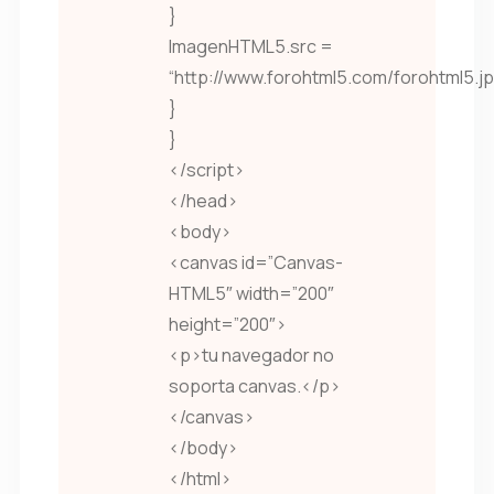
}
ImagenHTML5.src =
“http://www.forohtml5.com/forohtml5.jp
}
}
</script>
</head>
<body>
<canvas id=”Canvas-
HTML5″ width=”200″
height=”200″>
<p>tu navegador no
soporta canvas.</p>
</canvas>
</body>
</html>