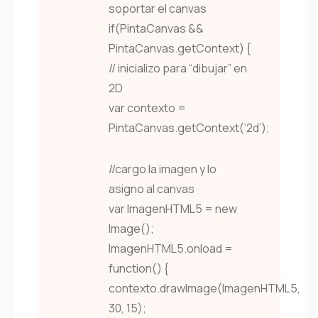
soportar el canvas
if(PintaCanvas &&
PintaCanvas.getContext) {
// inicializo para “dibujar” en
2D
var contexto =
PintaCanvas.getContext(‘2d’);
//cargo la imagen y lo
asigno al canvas
var ImagenHTML5 = new
Image();
ImagenHTML5.onload =
function() {
contexto.drawImage(ImagenHTML5,
30, 15);