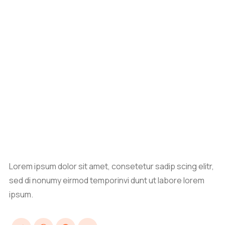
Lorem ipsum dolor sit amet, consetetur sadip scing elitr,
sed di nonumy eirmod temporinvi dunt ut labore lorem
ipsum.
Twitter
Dribbble
Pinterest
YouTube