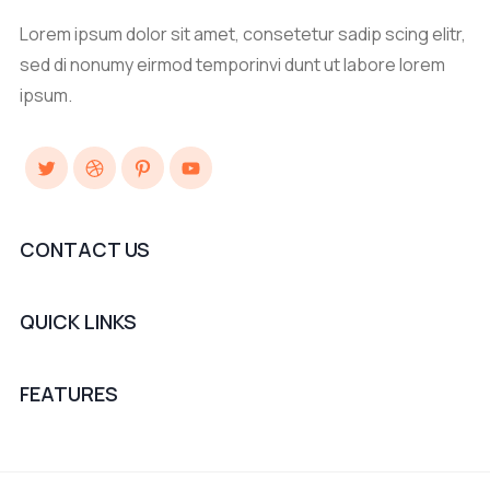
Lorem ipsum dolor sit amet, consetetur sadip scing elitr,
sed di nonumy eirmod temporinvi dunt ut labore lorem
ipsum.
Twitter
Dribbble
Pinterest
YouTube
CONTACT US
QUICK LINKS
FEATURES