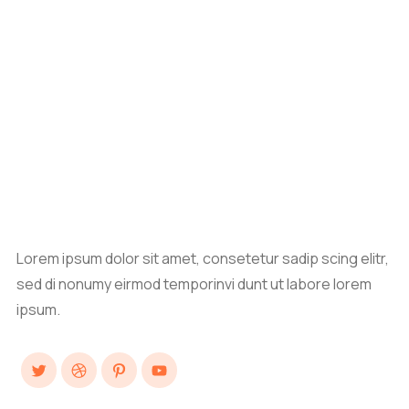
Lorem ipsum dolor sit amet, consetetur sadip scing elitr,
sed di nonumy eirmod temporinvi dunt ut labore lorem
ipsum.
Twitter
Dribbble
Pinterest
YouTube