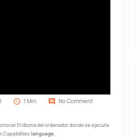
0
1 Min
No Comment
conocer El idioma del ordenador donde se ejecuta
.Capabilities.
language
.