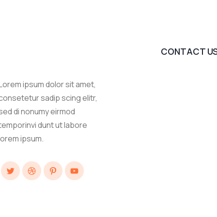
CONTACT U
Lorem ipsum dolor sit amet,
consetetur sadip scing elitr,
sed di nonumy eirmod
temporinvi dunt ut labore
lorem ipsum.
Twitter
Dribbble
Pinterest
YouTube