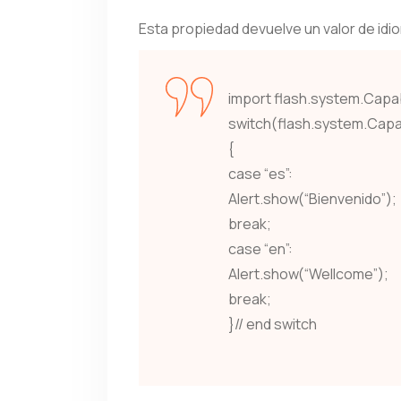
Esta propiedad devuelve un valor de idio
import flash.system.Capab
switch(flash.system.Capab
{
case “es”:
Alert.show(“Bienvenido”);
break;
case “en”:
Alert.show(“Wellcome”);
break;
}// end switch