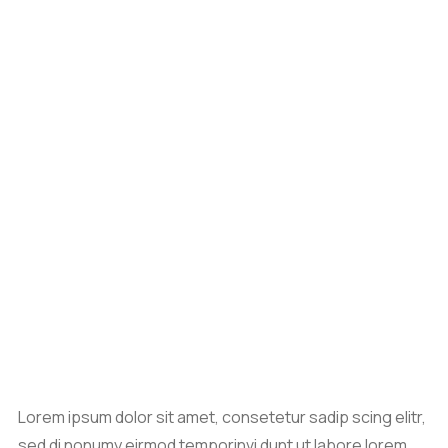
Lorem ipsum dolor sit amet, consetetur sadip scing elitr,
sed di nonumy eirmod temporinvi dunt ut labore lorem