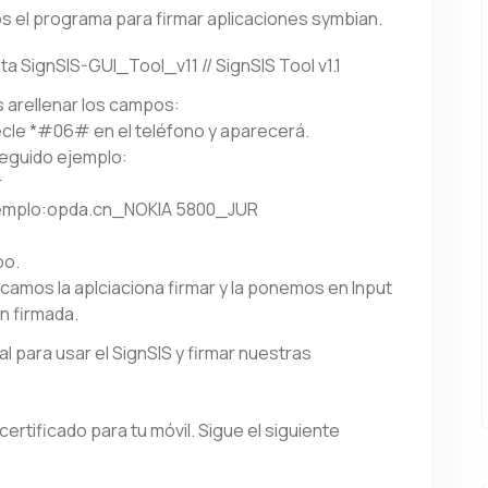
s el programa para firmar aplicaciones symbian.
 SignSIS-GUI_Tool_v11 // SignSIS Tool v1.1
 arellenar los campos:
 Tecle *#06# en el teléfono y aparecerá.
eguido ejemplo:
r
ejemplo:opda.cn_NOKIA 5800_JUR
po.
scamos la aplciaciona firmar y la ponemos en Input
on firmada.
l para usar el SignSIS y firmar nuestras
rtificado para tu móvil. Sigue el siguiente