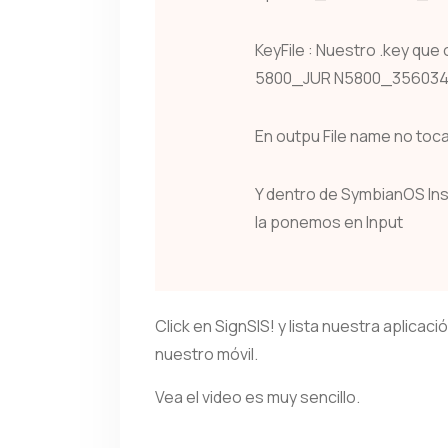
KeyFile : Nuestro .key qu
5800_JUR N5800_356034
En outpu File name no toc
Y dentro de SymbianOS Insta
la ponemos en Input
Click en SignSIS! y lista nuestra aplicac
nuestro móvil.
Vea el video es muy sencillo.