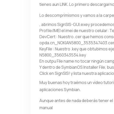
tienes aun LINK. Lo primero descargarno
Lo descomprimismos y vamos a la carpeta
, abrimos SignSIS-GUI.exey procedemos
Profile/IMEI el imei de nuestro celular:
DevCert : Nuestro .cer que hemos cons
opda.cn_NOKIAN5800_3535347403.ce
KeyFile : Nuestro .key que obtubimos 
N5800_3560343534.key
En outpu File name no tocar ningún cam
Y dentro de SymbianOS Installer File, bu
Click en SignSIS! y lista nuestra aplicaci
Muy buenas hoy traémos un video tutoria
aplicaciones Symbian.
Aunque antes de nada deberás tener el ce
manual