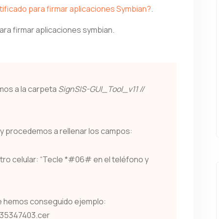
ificado para firmar aplicaciones Symbian?
.
ra firmar aplicaciones symbian.
os a la carpeta
SignSIS-GUI_Tool_v11 //
 y procedemos a rellenar los campos:
stro celular: “Tecle *#06# en el teléfono y
ue hemos conseguido ejemplo:
35347403.cer