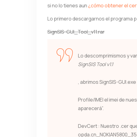
si no lo tienes aun
¿cómo obtener el cert
Lo primero descargarnos el programa pa
SignSIS-GUI_Tool_v11.rar
Lo descomprimismos y vam
SignSIS Tool v1.1
, abrimos SignSIS-GUI.exe
Profile/IMEI el imei de nue
aparecerá”.
DevCert : Nuestro .cer q
opda.cn_NOKIAN5800_35