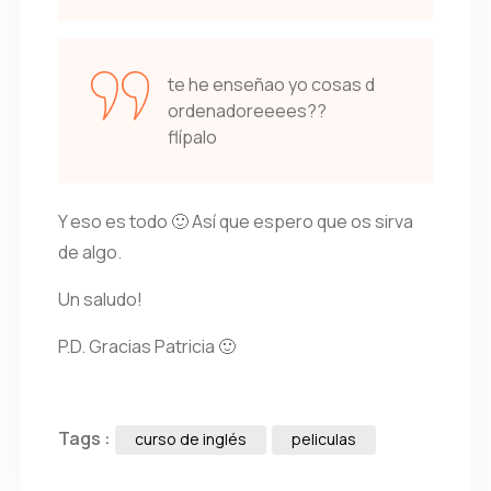
te he enseñao yo cosas d
ordenadoreeees??
flípalo
Y eso es todo 🙂 Así que espero que os sirva
de algo.
Un saludo!
P.D. Gracias Patricia 🙂
Tags :
curso de inglés
peliculas