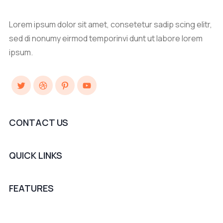
Lorem ipsum dolor sit amet, consetetur sadip scing elitr,
sed di nonumy eirmod temporinvi dunt ut labore lorem
ipsum.
Twitter
Dribbble
Pinterest
YouTube
CONTACT US
QUICK LINKS
FEATURES