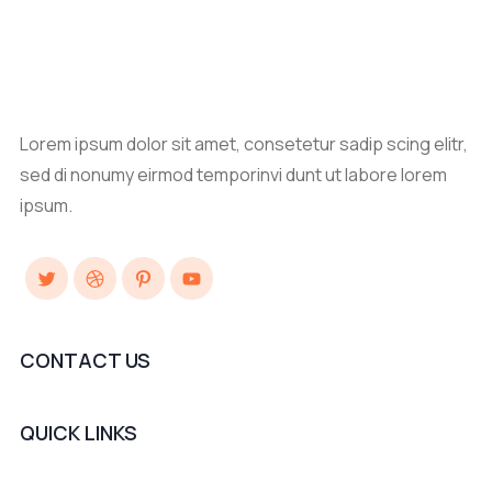
Lorem ipsum dolor sit amet, consetetur sadip scing elitr,
sed di nonumy eirmod temporinvi dunt ut labore lorem
ipsum.
Twitter
Dribbble
Pinterest
YouTube
CONTACT US
QUICK LINKS