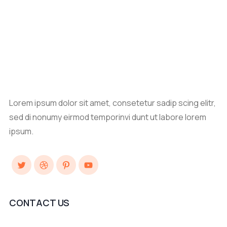
Lorem ipsum dolor sit amet, consetetur sadip scing elitr,
sed di nonumy eirmod temporinvi dunt ut labore lorem
ipsum.
Twitter
Dribbble
Pinterest
YouTube
CONTACT US