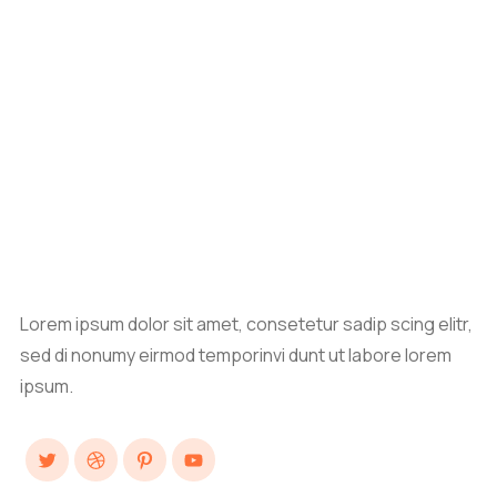
Lorem ipsum dolor sit amet, consetetur sadip scing elitr,
sed di nonumy eirmod temporinvi dunt ut labore lorem
ipsum.
Twitter
Dribbble
Pinterest
YouTube