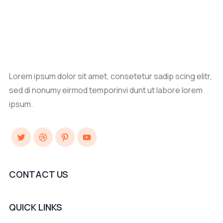
Lorem ipsum dolor sit amet, consetetur sadip scing elitr,
sed di nonumy eirmod temporinvi dunt ut labore lorem
ipsum.
Twitter
Dribbble
Pinterest
YouTube
CONTACT US
QUICK LINKS