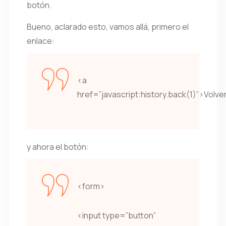
botón.
Bueno, aclarado esto, vamos allá, primero el
enlace:
<a
href=”javascript:history.back(1)”>Volve
y ahora el botón:
<form>
<input type=”button”