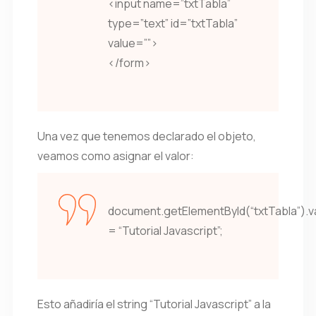
<input name=”txtTabla”
type=”text” id=”txtTabla”
value=””>
</form>
Una vez que tenemos declarado el objeto,
veamos como asignar el valor:
document.getElementById(“txtTabla”).v
= “Tutorial Javascript”;
Esto añadiría el string “Tutorial Javascript” a la