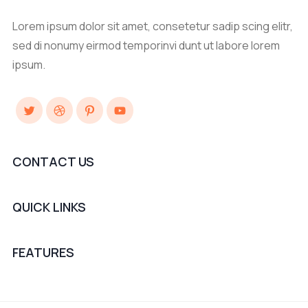
Lorem ipsum dolor sit amet, consetetur sadip scing elitr,
sed di nonumy eirmod temporinvi dunt ut labore lorem
ipsum.
Twitter
Dribbble
Pinterest
YouTube
CONTACT US
QUICK LINKS
FEATURES