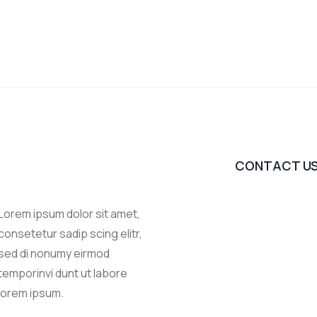
CONTACT U
Lorem ipsum dolor sit amet,
consetetur sadip scing elitr,
sed di nonumy eirmod
temporinvi dunt ut labore
lorem ipsum.