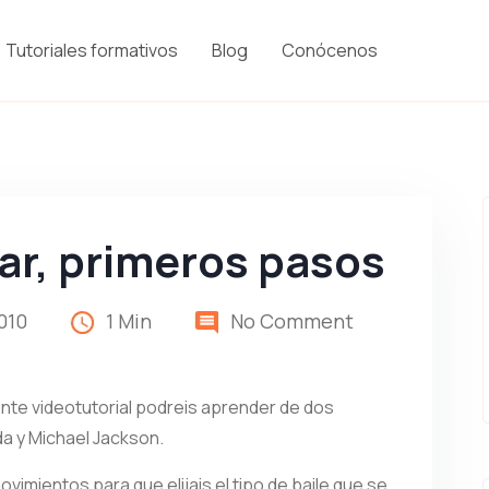
Tutoriales formativos
Blog
Conócenos
lar, primeros pasos
010
1 Min
No Comment
ente videotutorial podreis aprender de dos
a y Michael Jackson.
mientos para que elijais el tipo de baile que se