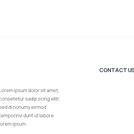
CONTACT U
Lorem ipsum dolor sit amet,
consetetur sadip scing elitr,
sed di nonumy eirmod
temporinvi dunt ut labore
lorem ipsum.