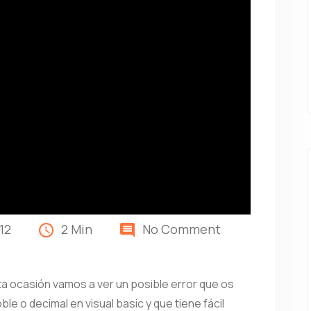
12
2 Min
No Comment
a ocasión vamos a ver un posible error que os
le o decimal en visual basic y que tiene fácil