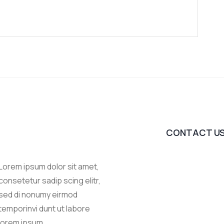
CONTACT U
Lorem ipsum dolor sit amet,
consetetur sadip scing elitr,
sed di nonumy eirmod
temporinvi dunt ut labore
lorem ipsum.