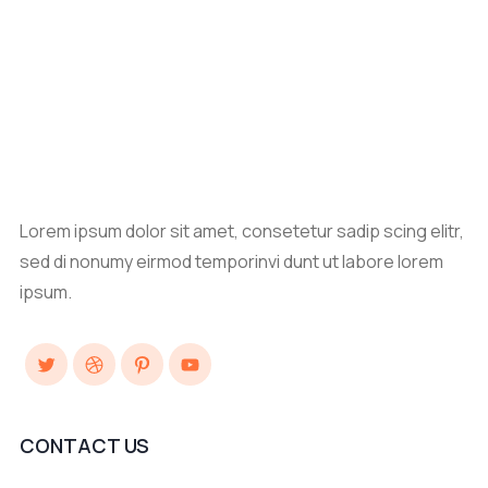
Lorem ipsum dolor sit amet, consetetur sadip scing elitr,
sed di nonumy eirmod temporinvi dunt ut labore lorem
ipsum.
Twitter
Dribbble
Pinterest
YouTube
CONTACT US