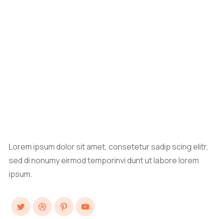
Lorem ipsum dolor sit amet, consetetur sadip scing elitr,
sed di nonumy eirmod temporinvi dunt ut labore lorem
ipsum.
Twitter
Dribbble
Pinterest
YouTube