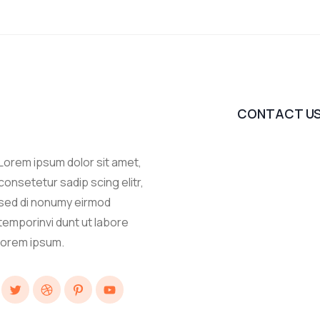
CONTACT U
Lorem ipsum dolor sit amet,
consetetur sadip scing elitr,
sed di nonumy eirmod
temporinvi dunt ut labore
lorem ipsum.
Twitter
Dribbble
Pinterest
YouTube