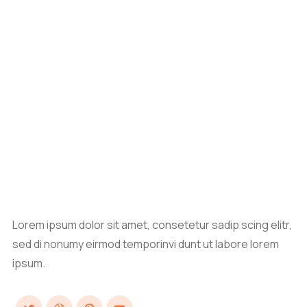
Lorem ipsum dolor sit amet, consetetur sadip scing elitr,
sed di nonumy eirmod temporinvi dunt ut labore lorem
ipsum.
Twitter
Dribbble
Pinterest
YouTube