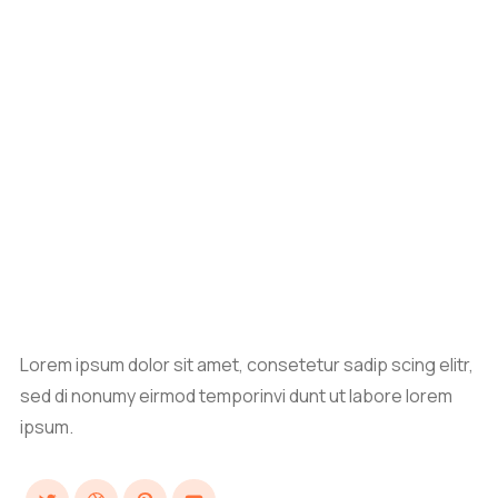
Lorem ipsum dolor sit amet, consetetur sadip scing elitr,
sed di nonumy eirmod temporinvi dunt ut labore lorem
ipsum.
Twitter
Dribbble
Pinterest
YouTube