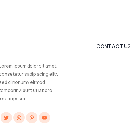
CONTACT U
Lorem ipsum dolor sit amet,
consetetur sadip scing elitr,
sed di nonumy eirmod
temporinvi dunt ut labore
lorem ipsum.
Twitter
Dribbble
Pinterest
YouTube