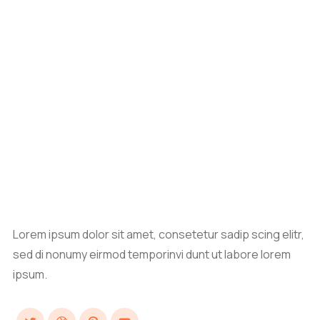
Lorem ipsum dolor sit amet, consetetur sadip scing elitr,
sed di nonumy eirmod temporinvi dunt ut labore lorem
ipsum.
Twitter
Dribbble
Pinterest
YouTube