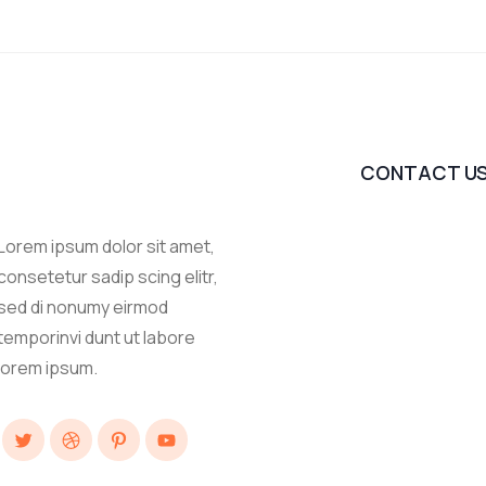
CONTACT U
Lorem ipsum dolor sit amet,
consetetur sadip scing elitr,
sed di nonumy eirmod
temporinvi dunt ut labore
lorem ipsum.
Twitter
Dribbble
Pinterest
YouTube