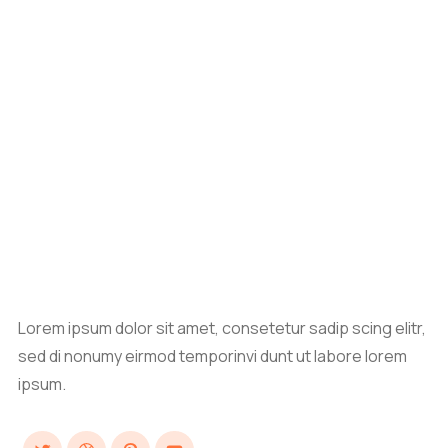
Lorem ipsum dolor sit amet, consetetur sadip scing elitr,
sed di nonumy eirmod temporinvi dunt ut labore lorem
ipsum.
Twitter
Dribbble
Pinterest
YouTube