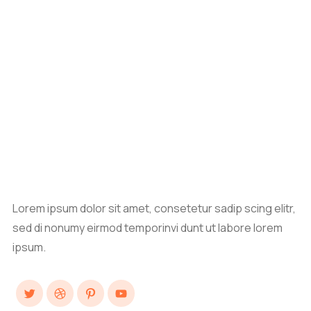
Lorem ipsum dolor sit amet, consetetur sadip scing elitr,
sed di nonumy eirmod temporinvi dunt ut labore lorem
ipsum.
Twitter
Dribbble
Pinterest
YouTube