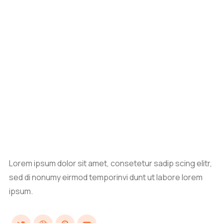
Lorem ipsum dolor sit amet, consetetur sadip scing elitr,
sed di nonumy eirmod temporinvi dunt ut labore lorem
ipsum.
Twitter
Dribbble
Pinterest
YouTube